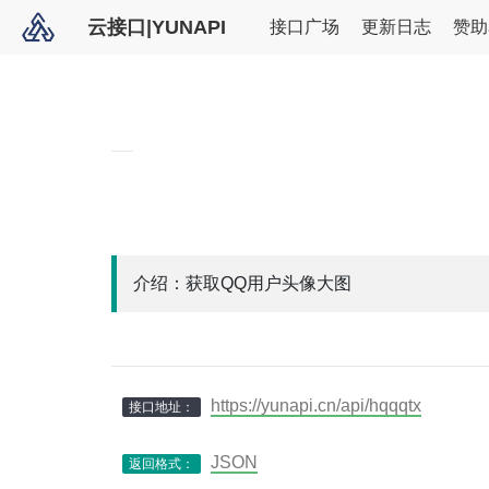
云接口|YUNAPI
接口广场
更新日志
赞助
介绍：获取QQ用户头像大图
https://yunapi.cn/api/hqqqtx
接口地址：
JSON
返回格式：