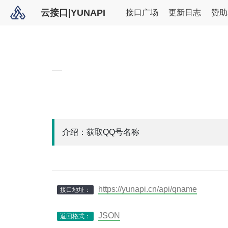
云接口|YUNAPI
接口广场
更新日志
赞助
介绍：获取QQ号名称
https://yunapi.cn/api/qname
接口地址：
JSON
返回格式：